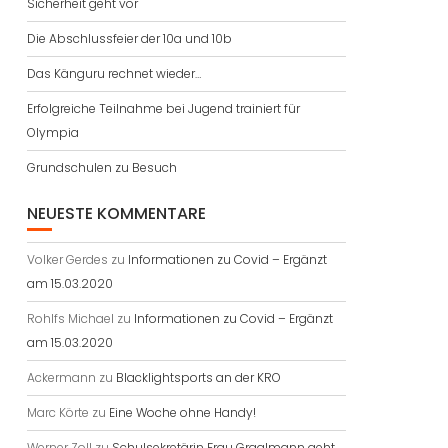
Sicherheit geht vor
Die Abschlussfeier der 10a und 10b
Das Känguru rechnet wieder…
Erfolgreiche Teilnahme bei Jugend trainiert für
Olympia
Grundschulen zu Besuch
NEUESTE KOMMENTARE
Volker Gerdes
zu
Informationen zu Covid – Ergänzt
am 15.03.2020
Rohlfs Michael
zu
Informationen zu Covid – Ergänzt
am 15.03.2020
Ackermann
zu
Blacklightsports an der KRO
Marc Körte
zu
Eine Woche ohne Handy!
Werner Zoll
zu
Schulsekretärin Frau Graalmann geht