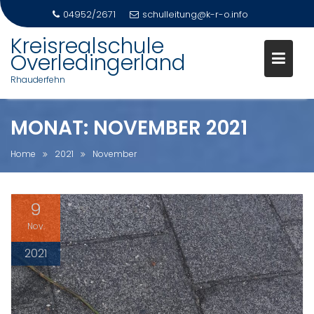
04952/2671
schulleitung@k-r-o.info
Skip
Kreisrealschule
to
Overledingerland
content
Rhauderfehn
MONAT:
NOVEMBER 2021
Home
2021
November
9
Nov.
2021