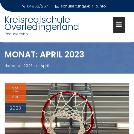
04952/2671
schulleitung@k-r-o.info
Skip
Kreisrealschule
to
Overledingerland
content
Rhauderfehn
MONAT:
APRIL 2023
Home
2023
April
16
Apr.
2023