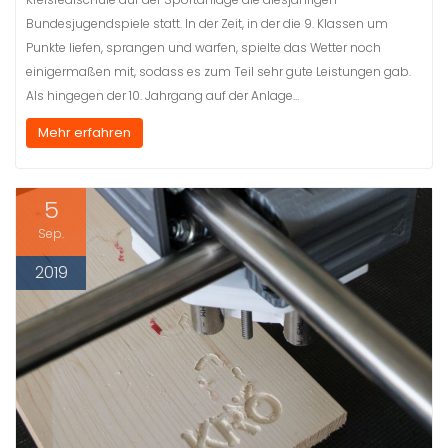
Bundesjugendspiele statt. In der Zeit, in der die 9. Klassen um
Punkte liefen, sprangen und warfen, spielte das Wetter noch
einigermaßen mit, sodass es zum Teil sehr gute Leistungen gab.
Als hingegen der 10. Jahrgang auf der Anlage…
Mehr erfahren
5
Sep.
2019