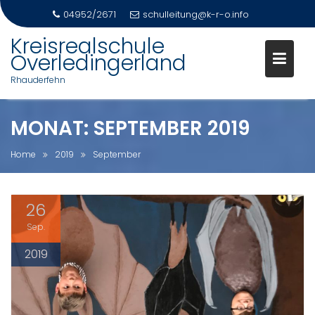
04952/2671
schulleitung@k-r-o.info
Skip
Kreisrealschule
to
Overledingerland
content
Rhauderfehn
MONAT:
SEPTEMBER 2019
Home
2019
September
26
Sep.
2019