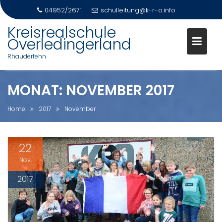
04952/2671
schulleitung@k-r-o.info
Skip
Kreisrealschule
to
Overledingerland
content
Rhauderfehn
MONAT:
NOVEMBER 2017
Home
2017
November
22
Nov.
2017