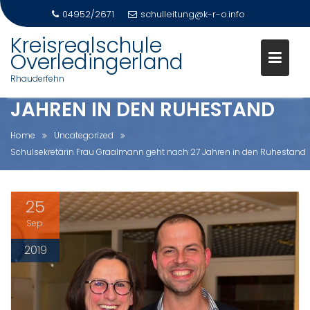
04952/2671
schulleitung@k-r-o.info
Skip
Kreisrealschule
to
Overledingerland
SCHULSEKRETÄRIN FRAU
content
Rhauderfehn
GRAALMANN GEHT NACH 27
JAHREN IN DEN RUHESTAND
Home
Uncategorized
Schulsekretärin Frau Graalmann geht nach 27 Jahren in den Ruhestand
25
Sep.
2019