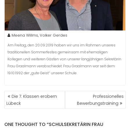
Meena Willms, Volker Gerdes
Am Freitag, den 20.09.2019 haben wir uns im Rahmen unseres
traditionellen Sommerfestes gemeinsam mit ehemaligen
Kollegen und weiteren Gästen von unserer langjährigen Sekretärin
Frau Graalmann verabschiedet. Frau Graalmann war seit dem
19.10.1992 der „gute Geist“ unserer Schule.
BEITRAGSNAVIGATION
Die 7. Klassen erobern
Professionelles
Lübeck
Bewerbungstraining
ONE THOUGHT TO “SCHULSEKRETÄRIN FRAU