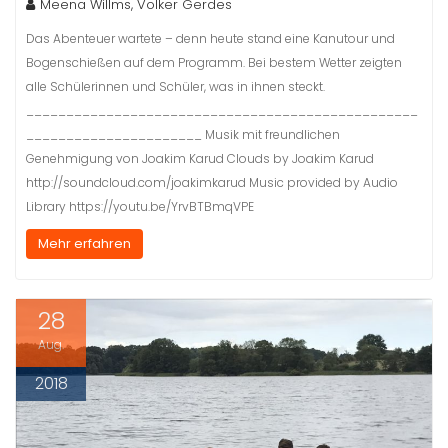
Meena Willms, Volker Gerdes
Das Abenteuer wartete – denn heute stand eine Kanutour und
Bogenschießen auf dem Programm. Bei bestem Wetter zeigten
alle Schülerinnen und Schüler, was in ihnen steckt.
_________________________________________________
______________________ Musik mit freundlichen
Genehmigung von Joakim Karud Clouds by Joakim Karud
http://soundcloud.com/joakimkarud Music provided by Audio
Library https://youtu.be/YrvBTBmqVPE
Mehr erfahren
28
Aug.
2018