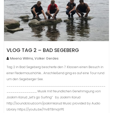
VLOG TAG 2 – BAD SEGEBERG
Meena Willms, Volker Gerdes
Tag 2 in Bad Segeberg bescherte den 7. Klassen einen Besuch in
einer Fledermaushöhle… Anschließend ging es auf eine Tour rund
um den Segeberger See.
_________________________________________________
_______________ Musik mit freundlichen Genehmigung von
Joakim Karud „Let’s go Surfing“ by Joakim Karud
http://soundcloud.com/joakimkarud Music provided by Audio
Library https://youtu.be/YrvBTBmqVPE