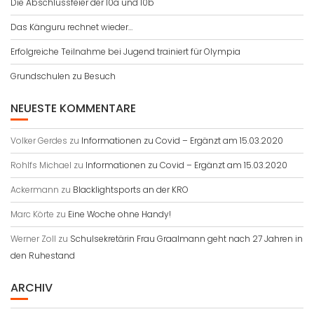
Die Abschlussfeier der 10a und 10b
Das Känguru rechnet wieder…
Erfolgreiche Teilnahme bei Jugend trainiert für Olympia
Grundschulen zu Besuch
NEUESTE KOMMENTARE
Volker Gerdes
zu
Informationen zu Covid – Ergänzt am 15.03.2020
Rohlfs Michael
zu
Informationen zu Covid – Ergänzt am 15.03.2020
Ackermann
zu
Blacklightsports an der KRO
Marc Körte
zu
Eine Woche ohne Handy!
Werner Zoll
zu
Schulsekretärin Frau Graalmann geht nach 27 Jahren in
den Ruhestand
ARCHIV