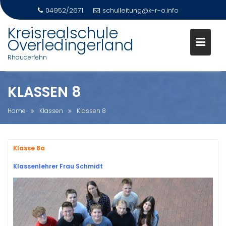
04952/2671
schulleitung@k-r-o.info
Skip
Kreisrealschule
to
Overledingerland
content
Rhauderfehn
KLASSEN 8
Home
Klassen
Klassen 8
Klasse 8a
Klassenlehrer Frau Schmidt