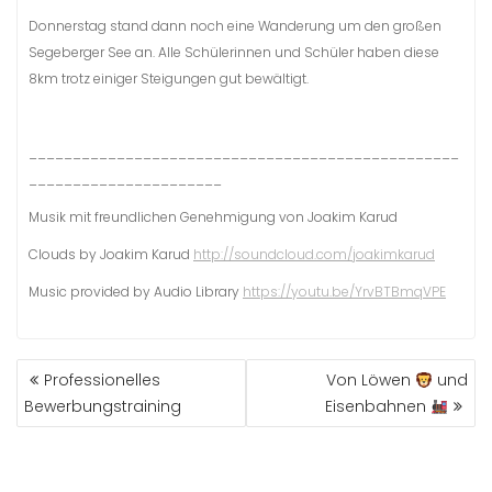
Donnerstag stand dann noch eine Wanderung um den großen
Segeberger See an. Alle Schülerinnen und Schüler haben diese
8km trotz einiger Steigungen gut bewältigt.
_________________________________________________
______________________
Musik mit freundlichen Genehmigung von Joakim Karud
Clouds by Joakim Karud
http://soundcloud.com/joakimkarud
Music provided by Audio Library
https://youtu.be/YrvBTBmqVPE
BEITRAGSNAVIGATION
Professionelles
Von Löwen
und
Bewerbungstraining
Eisenbahnen