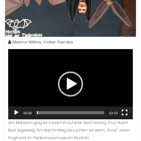
Meena Willms, Volker Gerdes
Video-
Player
00:00
03:33
Am Mittwoch ging es zunächst auf eine GeoCaching Tour durch
Bad Segeberg. Am Nachmittag besuchten wir dann „Foxie“, einen
Flughund im Fledermausmuseum Noctalis.