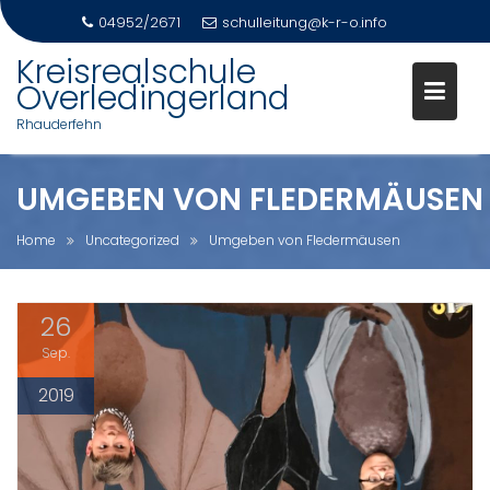
04952/2671
schulleitung@k-r-o.info
Skip
Kreisrealschule
to
Overledingerland
content
Rhauderfehn
UMGEBEN VON FLEDERMÄUSEN
Home
Uncategorized
Umgeben von Fledermäusen
26
Sep.
2019