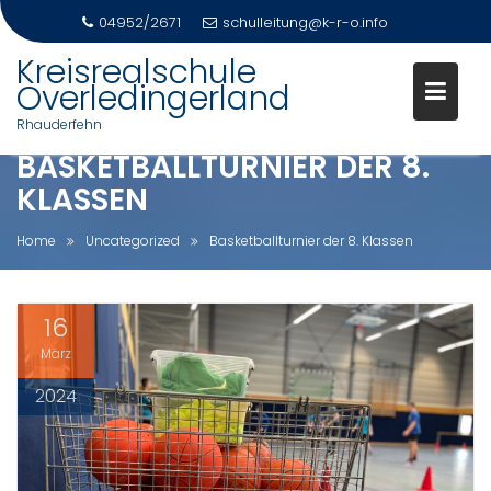
04952/2671
schulleitung@k-r-o.info
Skip
Kreisrealschule
to
Overledingerland
content
Rhauderfehn
BASKETBALLTURNIER DER 8.
KLASSEN
Home
Uncategorized
Basketballturnier der 8. Klassen
16
März
2024