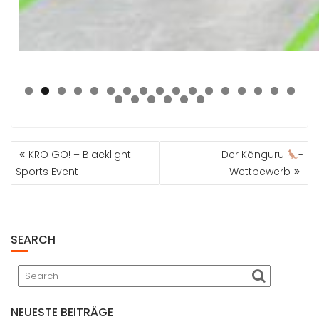
0
1
2
3
4
5
6
7
8
9
0
1
2
3
BEITRAGSNAVIGATION
KRO GO! – Blacklight
Der Känguru
-
Sports Event
Wettbewerb
SEARCH
NEUESTE BEITRÄGE