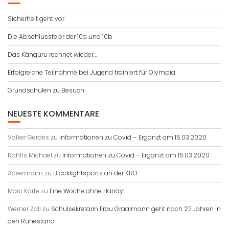
Sicherheit geht vor
Die Abschlussfeier der 10a und 10b
Das Känguru rechnet wieder…
Erfolgreiche Teilnahme bei Jugend trainiert für Olympia
Grundschulen zu Besuch
NEUESTE KOMMENTARE
Volker Gerdes
zu
Informationen zu Covid – Ergänzt am 15.03.2020
Rohlfs Michael
zu
Informationen zu Covid – Ergänzt am 15.03.2020
Ackermann
zu
Blacklightsports an der KRO
Marc Körte
zu
Eine Woche ohne Handy!
Werner Zoll
zu
Schulsekretärin Frau Graalmann geht nach 27 Jahren in
den Ruhestand