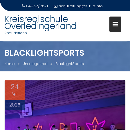
04952/2671
schulleitung@k-r-o.info
Skip
Kreisrealschule
to
Overledingerland
content
Rhauderfehn
BLACKLIGHTSPORTS
Home
Uncategorized
BlacklightSports
24
Apr.
2025