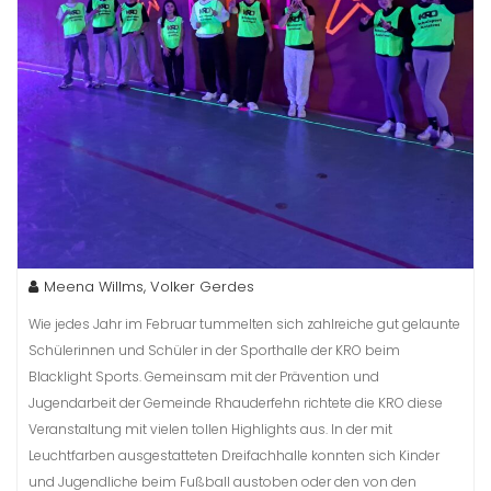
Meena Willms, Volker Gerdes
Wie jedes Jahr im Februar tummelten sich zahlreiche gut gelaunte
Schülerinnen und Schüler in der Sporthalle der KRO beim
Blacklight Sports. Gemeinsam mit der Prävention und
Jugendarbeit der Gemeinde Rhauderfehn richtete die KRO diese
Veranstaltung mit vielen tollen Highlights aus. In der mit
Leuchtfarben ausgestatteten Dreifachhalle konnten sich Kinder
und Jugendliche beim Fußball austoben oder den von den