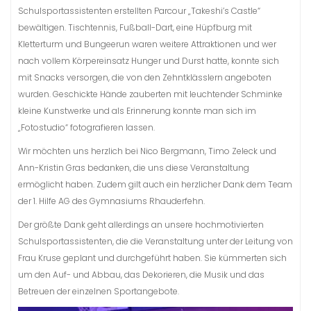
Schulsportassistenten erstellten Parcour „Takeshi’s Castle“
bewältigen. Tischtennis, Fußball-Dart, eine Hüpfburg mit
Kletterturm und Bungeerun waren weitere Attraktionen und wer
nach vollem Körpereinsatz Hunger und Durst hatte, konnte sich
mit Snacks versorgen, die von den Zehntklässlern angeboten
wurden. Geschickte Hände zauberten mit leuchtender Schminke
kleine Kunstwerke und als Erinnerung konnte man sich im
„Fotostudio“ fotografieren lassen.
Wir möchten uns herzlich bei Nico Bergmann, Timo Zeleck und
Ann-Kristin Gras bedanken, die uns diese Veranstaltung
ermöglicht haben. Zudem gilt auch ein herzlicher Dank dem Team
der 1. Hilfe AG des Gymnasiums Rhauderfehn.
Der größte Dank geht allerdings an unsere hochmotivierten
Schulsportassistenten, die die Veranstaltung unter der Leitung von
Frau Kruse geplant und durchgeführt haben. Sie kümmerten sich
um den Auf- und Abbau, das Dekorieren, die Musik und das
Betreuen der einzelnen Sportangebote.