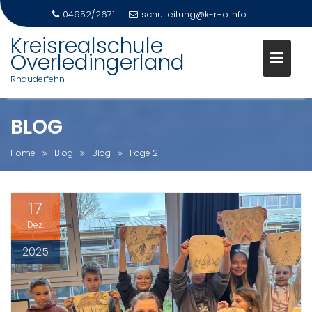
04952/2671
schulleitung@k-r-o.info
Skip
Kreisrealschule
to
Overledingerland
content
Rhauderfehn
BLOG
Home
Blog
Blog
Page 2
17
Dez.
2025