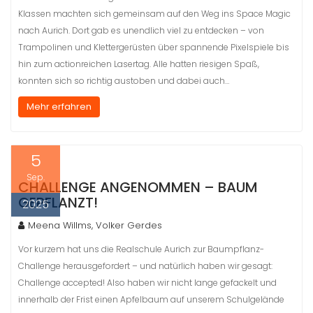
Klassen machten sich gemeinsam auf den Weg ins Space Magic
nach Aurich. Dort gab es unendlich viel zu entdecken – von
Trampolinen und Klettergerüsten über spannende Pixelspiele bis
hin zum actionreichen Lasertag. Alle hatten riesigen Spaß,
konnten sich so richtig austoben und dabei auch…
Mehr erfahren
5
Sep.
CHALLENGE ANGENOMMEN – BAUM
GEPFLANZT!
2025
Meena Willms, Volker Gerdes
Vor kurzem hat uns die Realschule Aurich zur Baumpflanz-
Challenge herausgefordert – und natürlich haben wir gesagt:
Challenge accepted! Also haben wir nicht lange gefackelt und
innerhalb der Frist einen Apfelbaum auf unserem Schulgelände