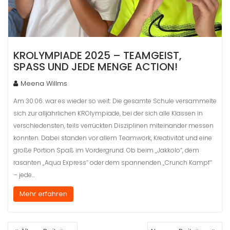
KROLYMPIADE 2025 – TEAMGEIST,
SPASS UND JEDE MENGE ACTION!
Meena Willms
Am 30.06. war es wieder so weit: Die gesamte Schule versammelte
sich zur alljährlichen KROlympiade, bei der sich alle Klassen in
verschiedensten, teils verrückten Disziplinen miteinander messen
konnten. Dabei standen vor allem Teamwork, Kreativität und eine
große Portion Spaß im Vordergrund. Ob beim „Jakkolo“, dem
rasanten „Aqua Express“ oder dem spannenden „Crunch Kampf“
– jede…
Mehr erfahren
BEITRAGSNAVIGATION