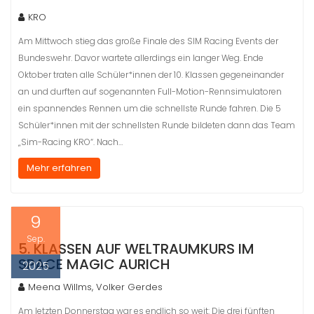
KRO
Am Mittwoch stieg das große Finale des SIM Racing Events der
Bundeswehr. Davor wartete allerdings ein langer Weg. Ende
Oktober traten alle Schüler*innen der 10. Klassen gegeneinander
an und durften auf sogenannten Full-Motion-Rennsimulatoren
ein spannendes Rennen um die schnellste Runde fahren. Die 5
Schüler*innen mit der schnellsten Runde bildeten dann das Team
„Sim-Racing KRO“. Nach…
Mehr erfahren
9
Sep.
5. KLASSEN AUF WELTRAUMKURS IM
SPACE MAGIC AURICH
2025
Meena Willms, Volker Gerdes
Am letzten Donnerstag war es endlich so weit: Die drei fünften