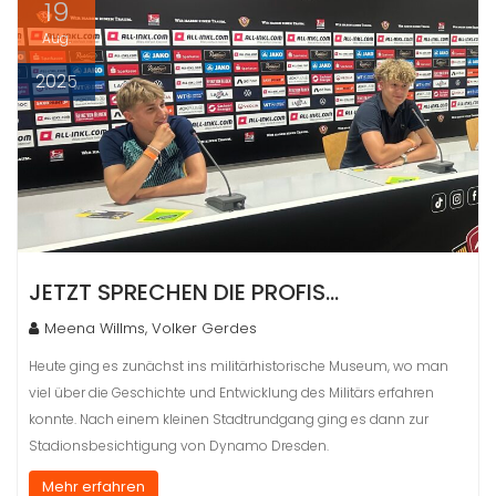
19
Aug.
2025
JETZT SPRECHEN DIE PROFIS…
Meena Willms, Volker Gerdes
Heute ging es zunächst ins militärhistorische Museum, wo man
viel über die Geschichte und Entwicklung des Militärs erfahren
konnte. Nach einem kleinen Stadtrundgang ging es dann zur
Stadionsbesichtigung von Dynamo Dresden.
Mehr erfahren