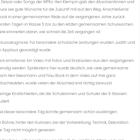
d Delyar oder Songs der WPKs. Herr Klempin gab den Absolventinnen und
ruce Lee gute Wünsche für die Zukunft mit auf den Weg. Anschließend
 Book in einer gemeinsamen Rede auf die vergangenen Jahre zurück.
ersten Tagen in Klasse 5 bis zu den letzten gemeinsamen Schulwochen.
 erinnerten daran, wie schnell die Zeit vergangen ist.
chlusszeugnisse. Für besondere schulische Leistungen wurden Judith und
m Applaus gewürdigt wurde.
rs emotional. Ein Video mit Fotos und Eindrücken aus den vergangenen
endig werden. Spätestens hier wurde deutlich, wie viele gemeinsame
s sich Herr Geesmann und Frau Book in dem Video auf ihre ganz
bschiedeten, wurde vielen der Abschied erst richtig bewusst.
ge Köstlichkeiten, die die Schülerinnen und Schüler der 9. Klassen
dert.
 und dieser besondere Tag konnte gemeinsam schön ausklingen.
r Bühne, hinter den Kulissen, bei der Vorbereitung, Technik, Dekoration
ne Tag nicht möglich gewesen.