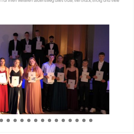
 ihren weiteren Lebensweg alles Gute, viel Glück, Erfolg und viele
0
1
2
3
4
5
6
7
8
9
0
1
2
3