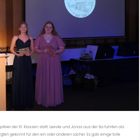
eier der 10. Klassen statt. Leevke und Jonas aus der 9a führten als
en gekonnt für den ein oder anderen Lacher. Es gab einige tolle