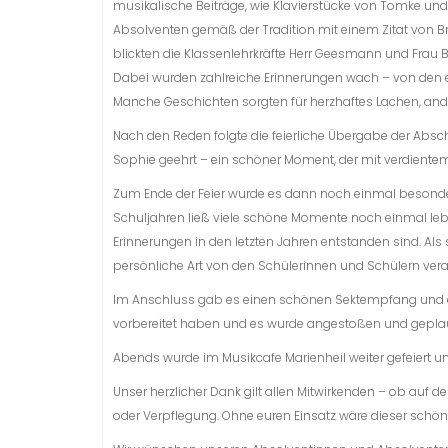
musikalische Beiträge, wie Klavierstücke von Tomke un
Absolventen gemäß der Tradition mit einem Zitat von B
blickten die Klassenlehrkräfte Herr Geesmann und Frau
Dabei wurden zahlreiche Erinnerungen wach – von den 
Manche Geschichten sorgten für herzhaftes Lachen, andere
Nach den Reden folgte die feierliche Übergabe der Abs
Sophie geehrt – ein schöner Moment, der mit verdiente
Zum Ende der Feier wurde es dann noch einmal besonde
Schuljahren ließ viele schöne Momente noch einmal leb
Erinnerungen in den letzten Jahren entstanden sind. Al
persönliche Art von den Schülerinnen und Schülern vera
Im Anschluss gab es einen schönen Sektempfang und eini
vorbereitet haben und es wurde angestoßen und geplau
Abends wurde im Musikcafe Marienheil weiter gefeiert
Unser herzlicher Dank gilt allen Mitwirkenden – ob auf de
oder Verpflegung. Ohne euren Einsatz wäre dieser schö