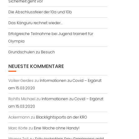
Sicherheit geht vor
Die Abschlussfeier der 10a und 10b
Das Känguru rechnet wieder…
Erfolgreiche Teilnahme bei Jugend trainiert für
Olympia
Grundschulen zu Besuch
NEUESTE KOMMENTARE
Volker Gerdes
zu
Informationen zu Covid – Ergänzt
am 15.03.2020
Rohlfs Michael
zu
Informationen zu Covid – Ergänzt
am 15.03.2020
Ackermann
zu
Blacklightsports an der KRO
Marc Körte
zu
Eine Woche ohne Handy!
Werner Zoll
zu
Schulsekretärin Frau Graalmann geht