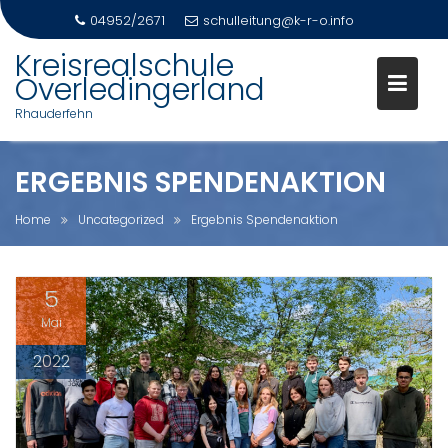
04952/2671
schulleitung@k-r-o.info
Skip
Kreisrealschule
to
Overledingerland
content
Rhauderfehn
ERGEBNIS SPENDENAKTION
Home
Uncategorized
Ergebnis Spendenaktion
5
Mai
2022