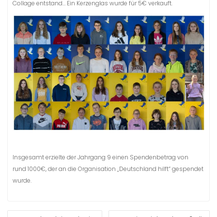
Collage entstand… Ein Kerzenglas wurde für 5€ verkauft.
Insgesamt erzielte der Jahrgang 9 einen Spendenbetrag von
rund
1000€, der an die Organisation „Deutschland hilft“ gespendet
wurde.
BEITRAGSNAVIGATION