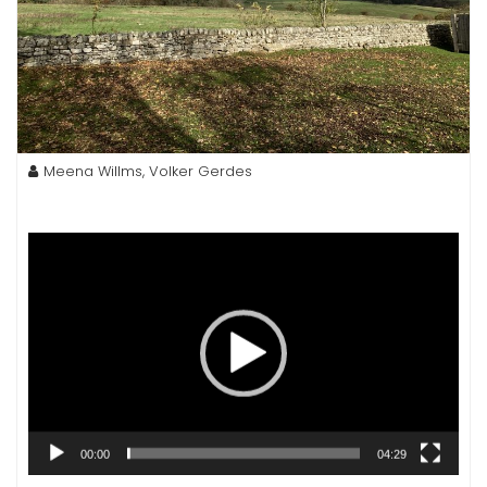
Meena Willms, Volker Gerdes
Video-
Player
00:00
04:29