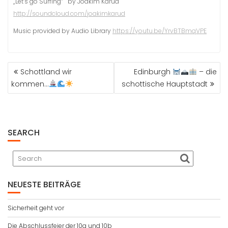
„Let’s go Surfing“ by Joakim Karud
http://soundcloud.com/joakimkarud
Music provided by Audio Library
https://youtu.be/YrvBTBmqVPE
BEITRAGSNAVIGATION
Schottland wir
Edinburgh
– die
kommen…
schottische Hauptstadt
SEARCH
NEUESTE BEITRÄGE
Sicherheit geht vor
Die Abschlussfeier der 10a und 10b