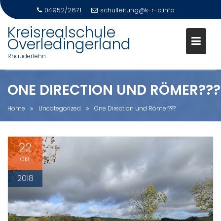
04952/2671
schulleitung@k-r-o.info
Skip
Kreisrealschule
to
Overledingerland
content
Rhauderfehn
ONE DIRECTION UND RÖMER???
Home
Uncategorized
One Direction und Römer???
22
Okt.
2018