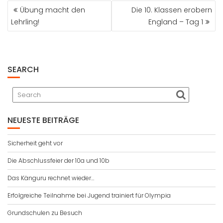
BEITRAGSNAVIGATION
Übung macht den
Die 10. Klassen erobern
Lehrling!
England – Tag 1
SEARCH
NEUESTE BEITRÄGE
Sicherheit geht vor
Die Abschlussfeier der 10a und 10b
Das Känguru rechnet wieder…
Erfolgreiche Teilnahme bei Jugend trainiert für Olympia
Grundschulen zu Besuch