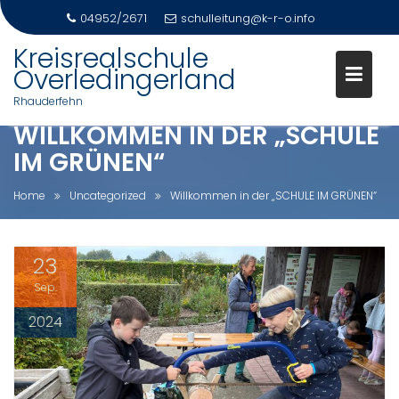
04952/2671
schulleitung@k-r-o.info
Skip
Kreisrealschule
to
Overledingerland
content
Rhauderfehn
WILLKOMMEN IN DER „SCHULE
IM GRÜNEN“
Home
Uncategorized
Willkommen in der „SCHULE IM GRÜNEN“
23
Sep.
2024