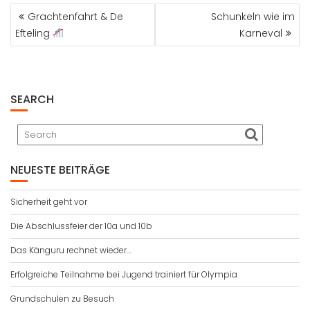
BEITRAGSNAVIGATION
Grachtenfahrt & De
Schunkeln wie im
Efteling
Karneval
SEARCH
NEUESTE BEITRÄGE
Sicherheit geht vor
Die Abschlussfeier der 10a und 10b
Das Känguru rechnet wieder…
Erfolgreiche Teilnahme bei Jugend trainiert für Olympia
Grundschulen zu Besuch