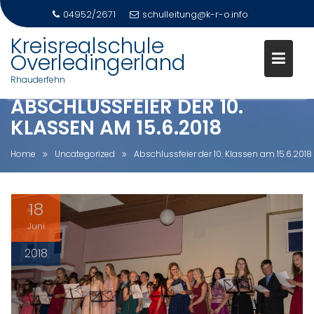
04952/2671
schulleitung@k-r-o.info
Skip
Kreisrealschule
to
Overledingerland
content
Rhauderfehn
ABSCHLUSSFEIER DER 10.
KLASSEN AM 15.6.2018
Home
Uncategorized
Abschlussfeier der 10. Klassen am 15.6.2018
18
Juni
2018