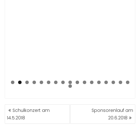
0
1
2
3
4
5
6
7
8
BEITRAGSNAVIGATION
Schulkonzert am
Sponsorenlauf am
14.5.2018
20.6.2018