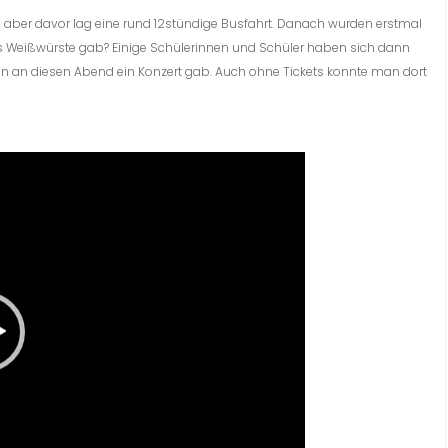
 aber davor lag eine rund 12stündige Busfahrt. Danach wurden erstmal
 Weißwürste gab? Einige Schülerinnen und Schüler haben sich dann
 an diesen Abend ein Konzert gab. Auch ohne Tickets konnte man dort