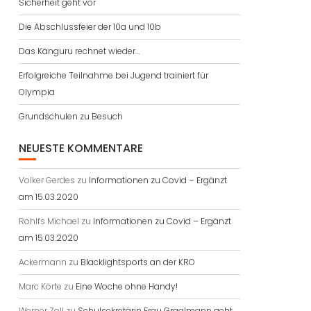
Sicherheit geht vor
Die Abschlussfeier der 10a und 10b
Das Känguru rechnet wieder…
Erfolgreiche Teilnahme bei Jugend trainiert für
Olympia
Grundschulen zu Besuch
NEUESTE KOMMENTARE
Volker Gerdes
zu
Informationen zu Covid – Ergänzt
am 15.03.2020
Rohlfs Michael
zu
Informationen zu Covid – Ergänzt
am 15.03.2020
Ackermann
zu
Blacklightsports an der KRO
Marc Körte
zu
Eine Woche ohne Handy!
Werner Zoll
zu
Schulsekretärin Frau Graalmann geht