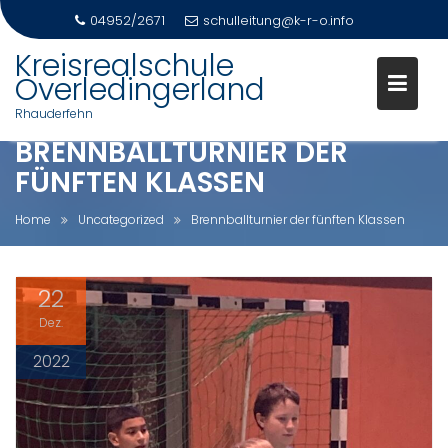
04952/2671
schulleitung@k-r-o.info
Skip
Kreisrealschule
to
Overledingerland
content
Rhauderfehn
BRENNBALLTURNIER DER
FÜNFTEN KLASSEN
Home
Uncategorized
Brennballturnier der fünften Klassen
22
Dez.
2022