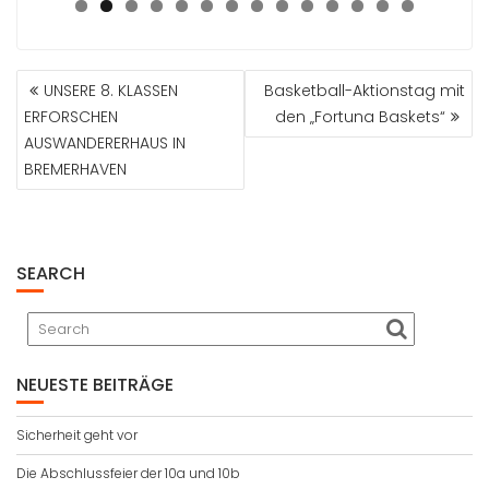
0
1
2
3
4
BEITRAGSNAVIGATION
UNSERE 8. KLASSEN
Basketball-Aktionstag mit
ERFORSCHEN
den „Fortuna Baskets“
AUSWANDERERHAUS IN
BREMERHAVEN
SEARCH
NEUESTE BEITRÄGE
Sicherheit geht vor
Die Abschlussfeier der 10a und 10b