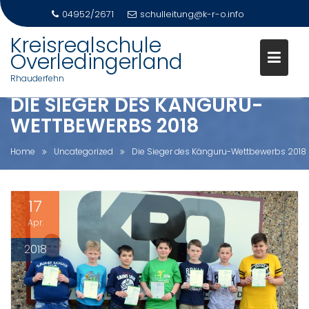
04952/2671
schulleitung@k-r-o.info
Skip
Kreisrealschule
to
Overledingerland
content
Rhauderfehn
DIE SIEGER DES KÄNGURU-
WETTBEWERBS 2018
Home
Uncategorized
Die Sieger des Känguru-Wettbewerbs 2018
17
Apr.
2018