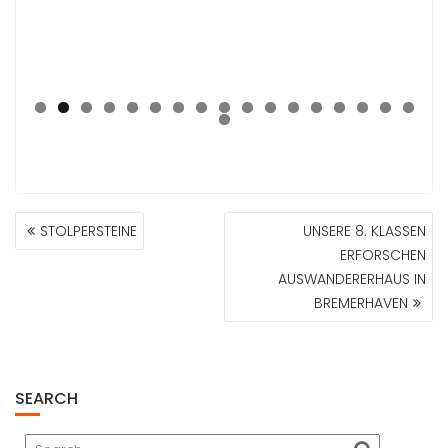
0
1
2
3
4
5
6
7
8
BEITRAGSNAVIGATION
STOLPERSTEINE
UNSERE 8. KLASSEN
ERFORSCHEN
AUSWANDERERHAUS IN
BREMERHAVEN
SEARCH