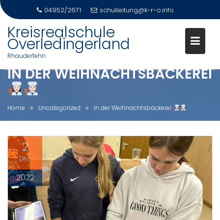
04952/2671
schulleitung@k-r-o.info
Skip
Kreisrealschule
to
Overledingerland
content
Rhauderfehn
IN DER WEIHNACHTSBÄCKEREI
Home
Uncategorized
In der Weihnachtsbäckerei
2
Dez.
2022