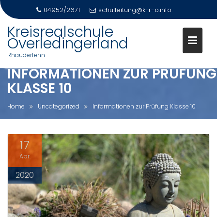
04952/2671
schulleitung@k-r-o.info
Skip
Kreisrealschule
to
Overledingerland
content
Rhauderfehn
INFORMATIONEN ZUR PRÜFUNG
KLASSE 10
Home
Uncategorized
Informationen zur Prüfung Klasse 10
17
Apr.
2020