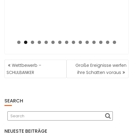
0
1
2
3
4
5
BEITRAGSNAVIGATION
Wettbewerb –
Große Ereignisse werfen
SCHULBANKER
ihre Schatten voraus
SEARCH
NEUESTE BEITRÄGE