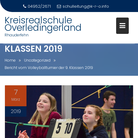
04952/2671
schulleitung@k-r-o.info
Skip
Kreisrealschule
to
Overledingerland
BERICHT VOM
content
Rhauderfehn
VOLLEYBALLTURNIER DER 9.
KLASSEN 2019
Home
Uncategorized
Bericht vom Volleyballturnier der 9. Klassen 2019
7
März
2019