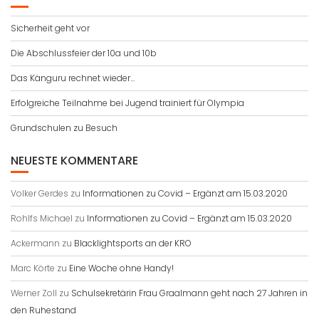
Sicherheit geht vor
Die Abschlussfeier der 10a und 10b
Das Känguru rechnet wieder…
Erfolgreiche Teilnahme bei Jugend trainiert für Olympia
Grundschulen zu Besuch
NEUESTE KOMMENTARE
Volker Gerdes
zu
Informationen zu Covid – Ergänzt am 15.03.2020
Rohlfs Michael
zu
Informationen zu Covid – Ergänzt am 15.03.2020
Ackermann
zu
Blacklightsports an der KRO
Marc Körte
zu
Eine Woche ohne Handy!
Werner Zoll
zu
Schulsekretärin Frau Graalmann geht nach 27 Jahren in
den Ruhestand