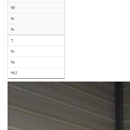
9F
9c
9c
7.
9c
9a
9S2