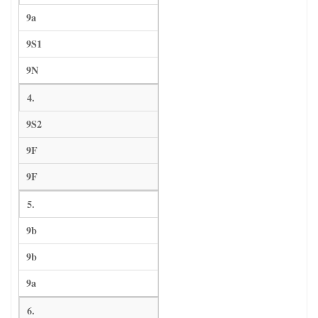
9a
9S1
9N
4.
9S2
9F
9F
5.
9b
9b
9a
6.