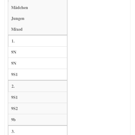
Mädchen
Jungen
Mixed
1.
9N
9N
9S1
2.
9S1
9S2
9b
3.